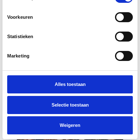
Voorkeuren
Laatste schoolperiode
Statistieken
Na een fantastische activiteitenweek met o.a.
reizen naar Kopenhagen, Praag, Marrakech,
Bordeaux, Córdoba, Griekenland, Münster en Lille
Marketing
is de laatste periode van het schooljaar begonnen.
De examens zijn gestart en de zomervakantie
komt in zicht. We wensen onze examenleerlingen
veel succes!
Alles toestaan
13 mei 2026
Selectie toestaan
Weigeren