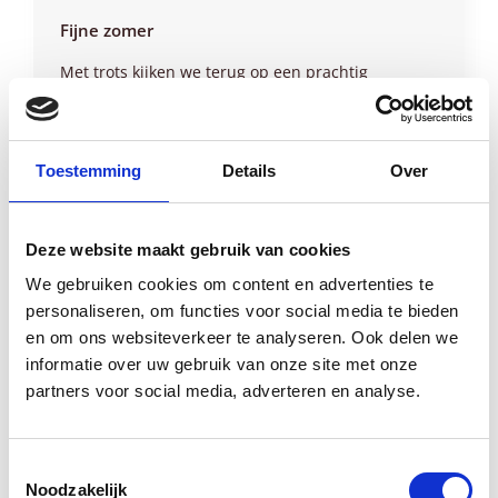
Fijne zomer
Met trots kijken we terug op een prachtig
schooljaar afgesloten met mooie
eindexamenresultaten. We hebben mooie
stappen gezet in de ontwikkeling van onze
leerroutes en kijken uit om bijna 200 brugklassers
Toestemming
Details
Over
te verwelkomen. Volgend schooljaar weer
inspirerende activiteiten en nieuwe
ontwikkelingen. Volg ons op Instagram voor het
Deze website maakt gebruik van cookies
laatste nieuws. Wij wensen iedereen een fijne,
ontspannen en zonnige zomer.
We gebruiken cookies om content en advertenties te
personaliseren, om functies voor social media te bieden
17 juli 2026
en om ons websiteverkeer te analyseren. Ook delen we
informatie over uw gebruik van onze site met onze
partners voor social media, adverteren en analyse.
Toestemmingsselectie
Noodzakelijk