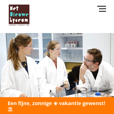
Een fijne, zonnige ☀️ vakantie gewenst!
⛱️