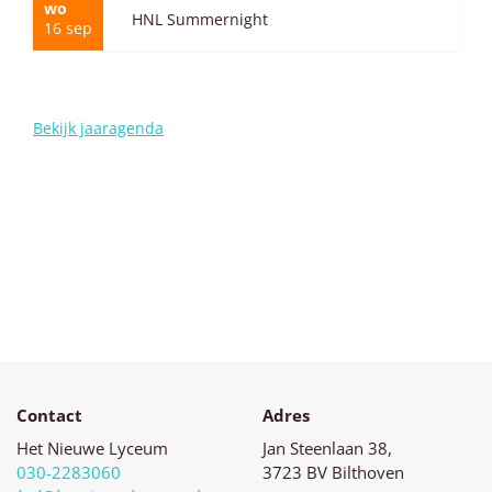
wo
HNL Summernight
16
sep
Bekijk jaaragenda
Contact
Adres
Het Nieuwe Lyceum
Jan Steenlaan 38,
030-2283060
3723 BV Bilthoven