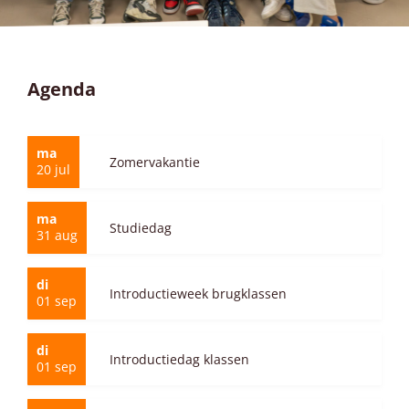
Agenda
ma
Zomervakantie
20
jul
ma
Studiedag
31
aug
di
Introductieweek brugklassen
01
sep
di
Introductiedag klassen
01
sep